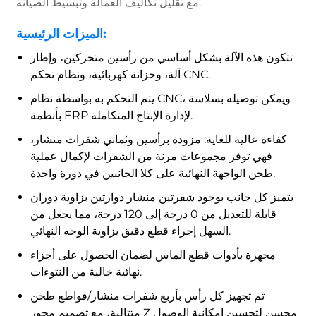
مع تقليل تكاليف العمالة وتبسيط الصيانة.
الميزات الرئيسية:
تتكون هذه الآلة بشكل أساسي من رأسين متحركين، وإطار
آلة، وخزانة كهربائية، ونظام تحكم CNC.
يتم التحكم به بواسطة نظام CNC، ويمكن توصيله بسلاسة
بأنظمة ERP لإدارة الإنتاج المتكاملة.
كفاءة عالية للغاية: مزودة برأسين وثماني شفرات منشار،
فهي توفر مجموعات مرنة من الشفرات لإكمال عملية
طحن الواجهة النهائية على كلا الجانبين في دورة واحدة.
يتميز كل جانب بوجود شفرتين منشار دوارتين بزاوية دوران
قابلة للتعديل من 0 درجة إلى 120 درجة، مما يجعل من
السهل إجراء قطع دقيق بزاوية الوجه النهائي.
مجهزة بأدوات قطع الماس لضمان الحصول على أجزاء
نهائية خالية من النتوءات.
تم تجهيز كل رأس بأربع شفرات منشار/قواطع طحن
متتالية، مع تصميم محور Z محسن لتحسين إمكانية الوصول