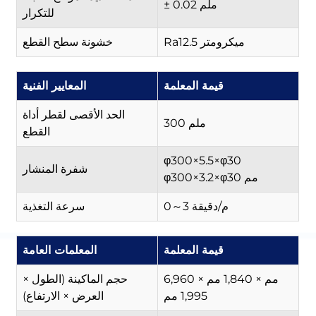
± 0.02 ملم
للتكرار
Ra12.5 ميكرومتر
خشونة سطح القطع
قيمة المعلمة
المعايير الفنية
الحد الأقصى لقطر أداة
300 ملم
القطع
φ300×5.5×φ30
شفرة المنشار
φ300×3.2×φ30 مم
0～3 م/دقيقة
سرعة التغذية
قيمة المعلمة
المعلمات العامة
6,960 مم × 1,840 مم ×
حجم الماكينة (الطول ×
1,995 مم
العرض × الارتفاع)