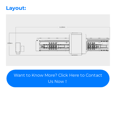
Layout:
Want to Know More? Click Here to Contact
Us Now！