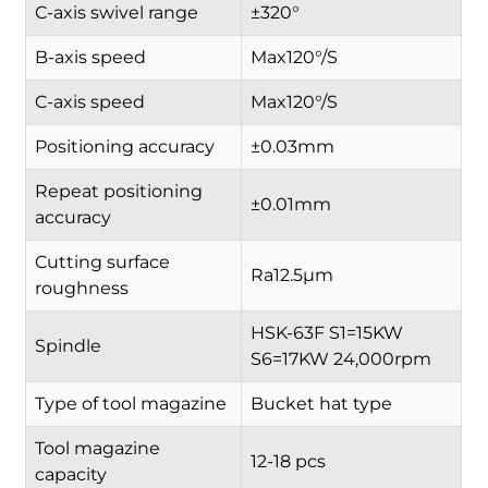
C-axis swivel range
±320°
B-axis speed
Max120°/S
C-axis speed
Max120°/S
Positioning accuracy
±0.03mm
Repeat positioning
±0.01mm
accuracy
Cutting surface
Ra12.5µm
roughness
HSK-63F S1=15KW
Spindle
S6=17KW 24,000rpm
Type of tool magazine
Bucket hat type
Tool magazine
12-18 pcs
capacity