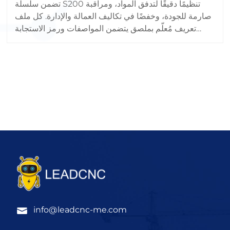
تضمن سلسلة S200 تنظيمًا دقيقًا لتدفق المواد، ومراقبة
صارمة للجودة، وخفضًا في تكاليف العمالة والإدارة. كل ملف
تعريف مُعلّم بملصق يتضمن المواصفات ورمز الاستجابة
السريعة (QR) لسهولة التتبع.
info@leadcnc-me.com