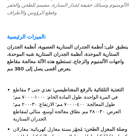
الألومنيوم وسبائك خفيفة لجدار الستارة، مصمم للطحن والحفر
وقطع الرؤوس والأطراف
الميزات الرئيسية:
ينطبق على: أنظمة الجدران الستارية العصوية، أنظمة الجدران
الستارية الموحدة، أنظمة الجدران الستارية شبه الموحدة،
واجهات الألمنيوم والزجاج. تستطيع هذه الآلة معالجة مقاطع
بعرض أقصى يصل إلى 380 مم.
التغذية التلقائية بالرفع المغناطيسي:
تغذي حتى ٣ مقاطع
في المرة الواحدة. طول المادة الخام: ١٠٠٠-٧٠٠٠ مم؛
طول المعالجة: ٤٠٠-٧٠٠٠ مم؛ الارتفاع: ٣٠-٢٠٠ مم؛
العرض: ٣٠-٣٨٠ مم. نطاق معالجة أوسع، مثالي لمقاطع
الجدران الستارية.
وصلة المغزل الطحن:
مُجهّز بستة مغازل كهربائية: مغازلان