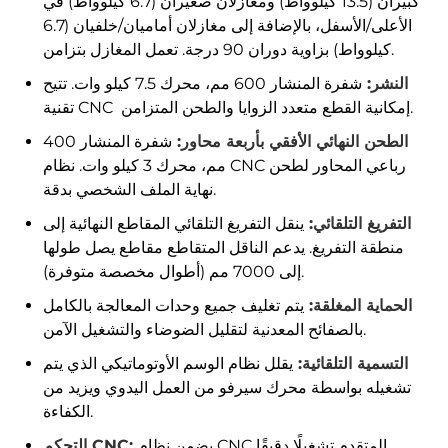
كبيران (13.5 كيلوواط) ومغازلان صغيران (6.7 كيلوواط) في
الأعلى/الأسفل، بالإضافة إلى مغازلان أماميان/خلفيان (6.7
كيلوواط) بزاوية دوران 90 درجة. تعمل المغازل بتزامن.
النشر:
شفرة المنشار 600 مم، محرك 7.5 كيلو وات. تتيح
تقنية CNC إمكانية القطع متعدد الزوايا والطحن المتزامن.
الطحن النهائي الأفقي بأربعة محاور:
شفرة المنشار 400
مم، محرك 3 كيلو وات. نظام CNC رباعي المحاور لطحن
نهاية الملف الشخصي بدقة.
التفريغ التلقائي:
ينقل التفريغ التلقائي المقاطع النهائية إلى
منطقة التفريغ. يدعم الناقل المتقاطع مقاطع يصل طولها
إلى 7000 مم (أطوال مخصصة متوفرة).
الحماية المغلقة:
يتم تغليف جميع وحدات المعالجة بالكامل
بالصفائح المعدنية لتقليل الضوضاء والتشغيل الآمن.
التسمية التلقائية:
يقلل نظام الوسم الأوتوماتيكي الذي يتم
تشغيله بواسطة محرك سيرفو من العمل اليدوي ويزيد من
الكفاءة.
يضمن نظام CNC المتقدم تشغيلًا دقيقًا
التحكم CNC: