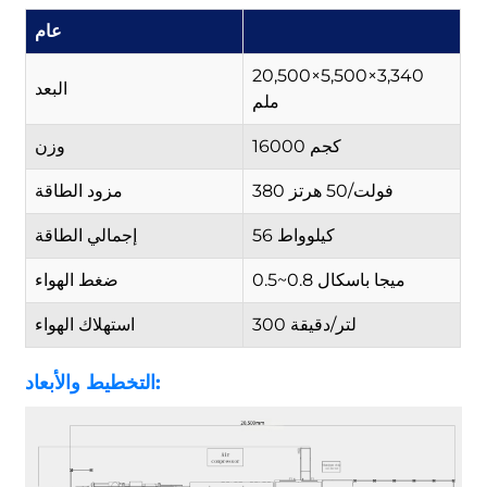
عام
20,500×5,500×3,340
البعد
ملم
16000 كجم
وزن
380 فولت/50 هرتز
مزود الطاقة
56 كيلوواط
إجمالي الطاقة
0.5~0.8 ميجا باسكال
ضغط الهواء
300 لتر/دقيقة
استهلاك الهواء
التخطيط والأبعاد: