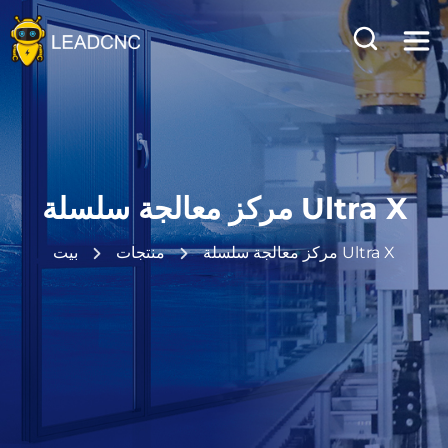
بيت
شركة
منتجات
مركز معالجة سلسلة Ultra X
خط إنتاج الأبواب والنوافذ الألومنيوم الذكي
حالات التعاون
خط إنتاج واجهات وجدران الستائر الموحدة
مركز معالجة سلسلة Ultra X
منتجات
بيت
مركز معالجة سلسلة Ultra X
مدونة
مركز تصنيع الآلات باستخدام الحاسب الآلي
أخبار
الموارد
آلة تصنيع الأبواب والنوافذ الألومنيوم
المقالات
الكتالوج
اتصل بنا
دليل المستخدم